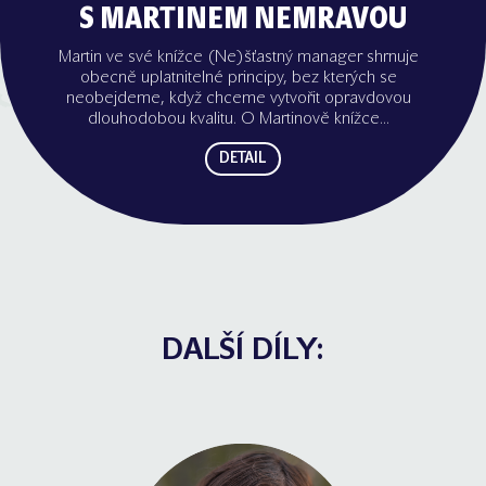
S MARTINEM NEMRAVOU
Martin ve své knížce (Ne)šťastný manager shrnuje
obecně uplatnitelné principy, bez kterých se
neobejdeme, když chceme vytvořit opravdovou
dlouhodobou kvalitu. O Martinově knížce...
DETAIL
DALŠÍ DÍLY: