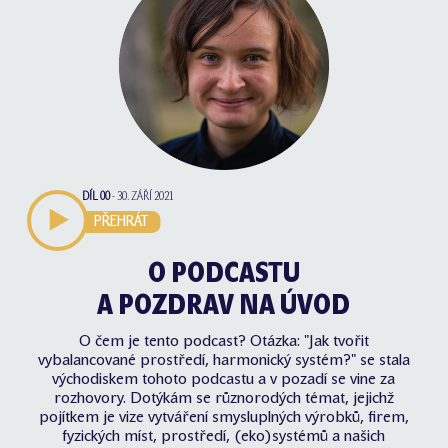
DÍL
00
-
30. ZÁŘÍ 2021
PŘEHRÁT
O PODCASTU
A POZDRAV NA ÚVOD
O čem je tento podcast? Otázka: "Jak tvořit
vybalancované prostředí, harmonický systém?" se stala
východiskem tohoto podcastu a v pozadí se vine za
rozhovory. Dotýkám se různorodých témat, jejichž
pojítkem je vize vytváření smysluplných výrobků, firem,
fyzických míst, prostředí, (eko)systémů a našich