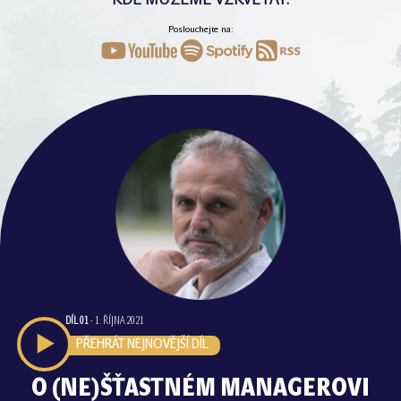
KDE MŮŽEME VZKVÉTAT.
Poslouchejte na:
DÍL
01
-
1. ŘÍJNA 2021
PŘEHRÁT NEJNOVĚJŠÍ DÍL
O (NE)ŠŤASTNÉM MANAGEROVI